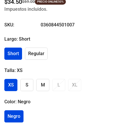
$34.50
$69.00
Precio
Precio
PRECIO ONLINE
50%
Impuestos incluidos.
de
regular
venta
SKU:
0360844501007
Largo:
Short
Short
Regular
Talla:
XS
XS
S
M
L
XL
Color:
Negro
Negro