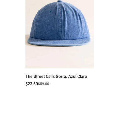
The Street Calls Gorra, Azul Claro
$23.60
$59.00
Precio
Precio
de
regular
venta