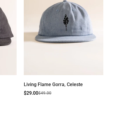
Living Flame Gorra, Celeste
$29.00
$49.00
Precio
Precio
de
regular
venta