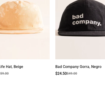
Life Hat, Beige
Bad Company Gorra, Negro
$24.50
$59.00
$49.00
Precio
Precio
de
regular
venta