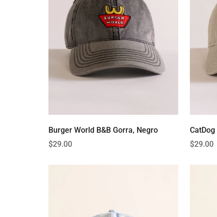
Burger World B&B Gorra, Negro
CatDog 
Precio
$29.00
Precio
$29.00
regular
regular