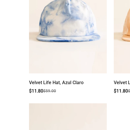
Velvet Life Hat, Azul Claro
Velvet 
$11.80
$11.80
$59.00
Precio
Precio
Precio
Precio
de
regular
de
regular
venta
venta