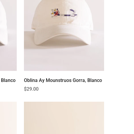
, Blanco
Oblina Ay Mounstruos Gorra, Blanco
Precio
$29.00
regular