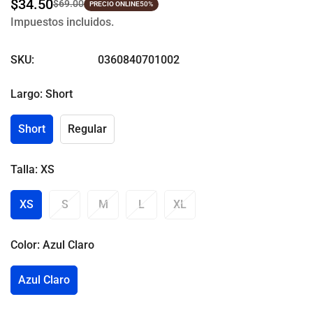
$34.50
$69.00
Precio
Precio
PRECIO ONLINE
50%
Impuestos incluidos.
de
regular
venta
SKU:
0360840701002
Largo:
Short
Short
Regular
Talla:
XS
XS
S
M
L
XL
Color:
Azul Claro
Azul Claro